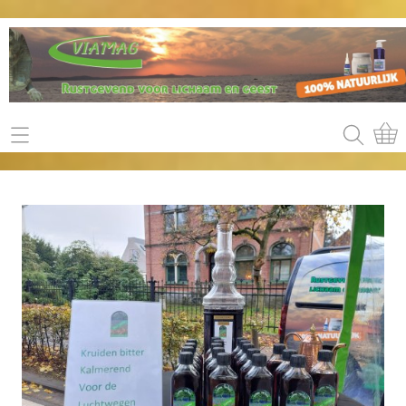
welkom
Mijn klantgegevens
Contact
betaal mogelijkheden
E cursus
Openbare markten